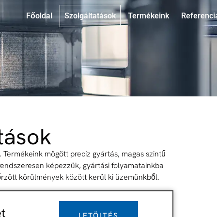
Főoldal
Szolgáltatások
Termékeink
Referenci
tások
Termékeink mögött precíz gyártás, magas szintű
 rendszeresen képezzük, gyártási folyamatainkba
őrzött körülmények között kerül ki üzemünkből.
​
LETÖLTÉS