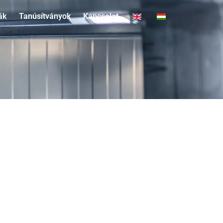
ák
Tanúsítványok
Kapcsolat