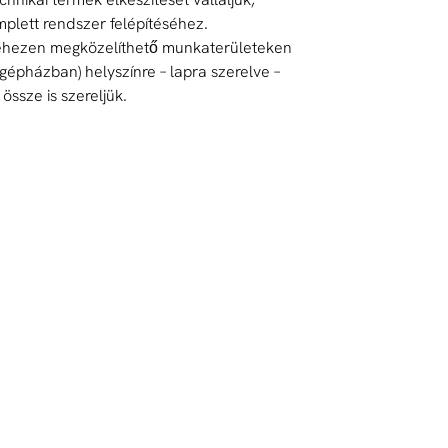
plett rendszer felépítéséhez.
nehezen megközelíthető munkaterületeken
 gépházban) helyszínre – lapra szerelve –
t össze is szereljük.