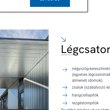
Légcsato
négyszög-keresztmets
(egyenes légcsatornák
átmeneti idomok)
zsaluk (szabályozó é
hangcsillapítók
rezgéstompítók
Továbbá minden olyan légtech