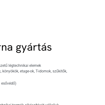
rna gyártás
zetű légtechnikai elemek
, könyökök, etage-ok, T-idomok, szűkítők,
s esővédő)
nikai termék elkészítését vállaljuk,